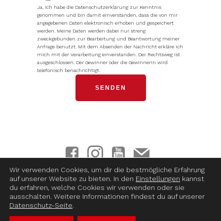
Ja, ich habe die Datenschutzerklärung zur Kenntnis
genommen und bin damit einverstanden, dass die von mir
angegebenen Daten elektronisch erhoben und gespeichert
werden. Meine Daten werden dabei nur streng
zweckgebunden zur Bearbeitung und Beantwortung meiner
Anfrage benutzt. Mit dem Absenden der Nachricht erkläre ich
mich mit der Verarbeitung einverstanden. Der Rechtsweg ist
ausgeschlossen. Der Gewinner oder die Gewinnerin wird
telefonisch benachrichtigt.
Alternative:
Wir verwenden Cookies, um dir die bestmögliche Erfahrung
auf unserer Website zu bieten. In den
Einstellungen
kannst
Impressum
|
Datenschutz
|
Haftungsausschluss
|
AGB &
du erfahren, welche Cookies wir verwenden oder sie
Datenschutzhinweise
|
Wderrufsbelehrung
ausschalten. Weitere Informationen findest du auf unserer
Datenschutz-Seite
.