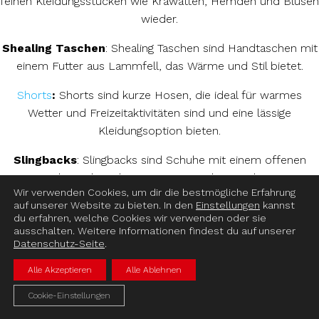
feinen Kleidungsstücken wie Krawatten, Hemden und Blusen
wieder.
Shealing Taschen
: Shealing Taschen sind Handtaschen mit
einem Futter aus Lammfell, das Wärme und Stil bietet.
Shorts
:
Shorts sind kurze Hosen, die ideal für warmes
Wetter und Freizeitaktivitäten sind und eine lässige
Kleidungsoption bieten.
Slingbacks
: Slingbacks sind Schuhe mit einem offenen
Fersenbereich und einem Riemen, der um die Ferse
Wir verwenden Cookies, um dir die bestmögliche Erfahrung
verläuft, für einen eleganten und femininen Look.
auf unserer Website zu bieten. In den
Einstellungen
kannst
du erfahren, welche Cookies wir verwenden oder sie
Slip-Ons
: Slip Ons sind bequeme Schuhe ohne
ausschalten. Weitere Informationen findest du auf unserer
Schnürsenkel, die einfach anzuziehen sind und einen legeren
Datenschutz-Seite
.
Stil vermitteln.
Alle Akzeptieren
Alle Ablehnen
Smoking
: Ein Smoking ist ein äußerst formeller
Cookie-Einstellungen
Herrenanzug, der für Galaabende und Hochzeiten geeignet