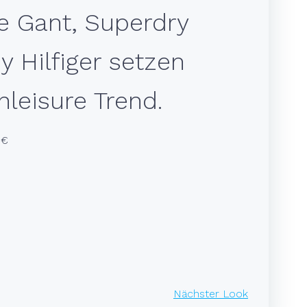
e Gant, Superdry
 Hilfiger setzen
hleisure Trend.
9€
BEITRAGSNAVIGATIO
Nächster Look