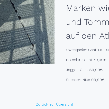
Marken wi
und Tommy
auf den At
Sweatjacke: Gant 139,9
Poloshirt: Gant 79,99€
Jogger: Gant 89,99€
Sneaker: Nike 99,99€
TION
Zurück zur Übersicht