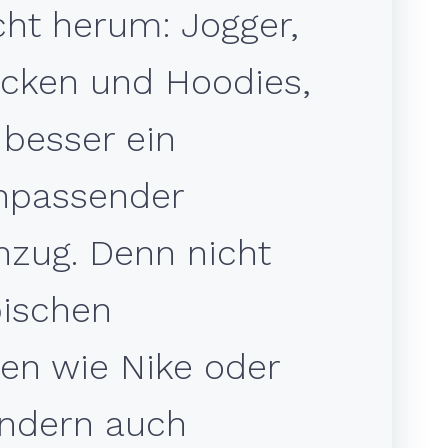
cht herum: Jogger,
acken und Hoodies,
besser ein
passender
nzug. Denn nicht
pischen
en wie Nike oder
ondern auch