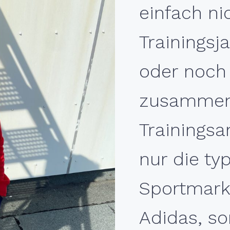
einfach ni
Trainingsj
oder noch 
zusammen
Trainingsa
nur die ty
Sportmark
Adidas, s