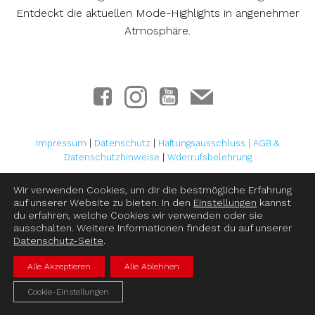
Entdeckt die aktuellen Mode-Highlights in angenehmer
Atmosphäre.
Impressum
|
Datenschutz
|
Haftungsausschluss
|
AGB &
Datenschutzhinweise
|
Wderrufsbelehrung
Wir verwenden Cookies, um dir die bestmögliche Erfahrung
© 2026 Mode Steffen
auf unserer Website zu bieten. In den
Einstellungen
kannst
du erfahren, welche Cookies wir verwenden oder sie
ausschalten. Weitere Informationen findest du auf unserer
Datenschutz-Seite
.
Alle Akzeptieren
Alle Ablehnen
Cookie-Einstellungen