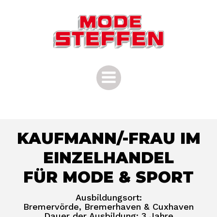
Zum
Inhalt
springen
KAUFMANN/-FRAU IM
EINZELHANDEL
FÜR MODE & SPORT
Ausbildungsort:
Bremervörde, Bremerhaven & Cuxhaven
Dauer der Ausbildung: 3 Jahre