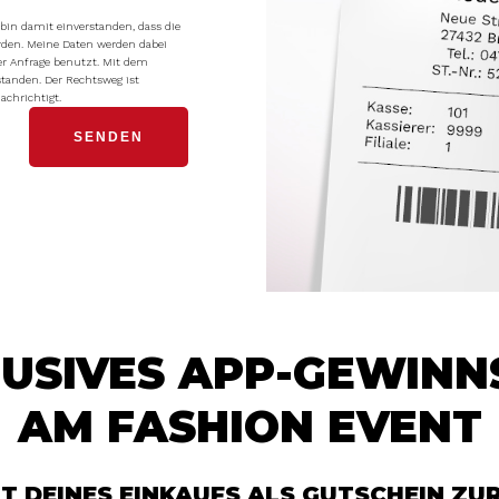
in damit einverstanden, dass die
rden. Meine Daten werden dabei
r Anfrage benutzt. Mit dem
standen. Der Rechtsweg ist
achrichtigt.
USIVES APP-GEWINN
AM FASHION EVENT
T DEINES EINKAUFS ALS GUTSCHEIN Z