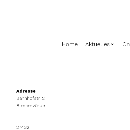
Zum
Inhalt
springen
Home
Aktuelles
On
Adresse
Bahnhofstr. 2
Bremervörde
27432