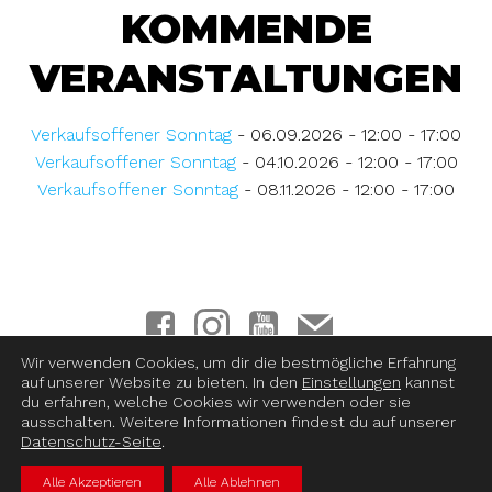
KOMMENDE
VERANSTALTUNGEN
Verkaufsoffener Sonntag
- 06.09.2026 - 12:00 - 17:00
Verkaufsoffener Sonntag
- 04.10.2026 - 12:00 - 17:00
Verkaufsoffener Sonntag
- 08.11.2026 - 12:00 - 17:00
Wir verwenden Cookies, um dir die bestmögliche Erfahrung
auf unserer Website zu bieten. In den
Einstellungen
kannst
Impressum
|
Datenschutz
|
Haftungsausschluss
|
AGB &
du erfahren, welche Cookies wir verwenden oder sie
Datenschutzhinweise
|
Wderrufsbelehrung
ausschalten. Weitere Informationen findest du auf unserer
Datenschutz-Seite
.
Alle Akzeptieren
Alle Ablehnen
© 2026 Mode Steffen