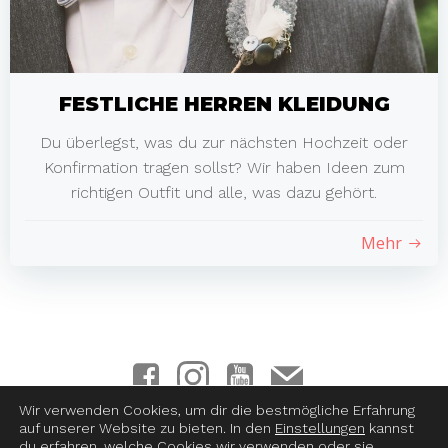
FESTLICHE HERREN KLEIDUNG
Du überlegst, was du zur nächsten Hochzeit oder
Konfirmation tragen sollst? Wir haben Ideen zum
richtigen Outfit und alle, was dazu gehört.
Mehr
Wir verwenden Cookies, um dir die bestmögliche Erfahrung
auf unserer Website zu bieten. In den
Einstellungen
kannst
Impressum
|
Datenschutz
|
Haftungsausschluss
|
AGB &
du erfahren, welche Cookies wir verwenden oder sie