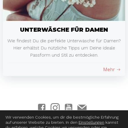
UNTERWÄSCHE FÜR DAMEN
Wie findest Du die perfekte Unterwäsche für Damen?
Hier erhältst Du nützliche Tipps um Deine ideale
Passform und Stil zu entdecken.
Mehr
Wir verwenden Cookies, um dir die bestmögliche Erfahrung
auf unserer Website zu bieten. In den
Einstellungen
kannst
Impressum
|
Datenschutz
|
Haftungsausschluss
|
AGB &
du erfahren, welche Cookies wir verwenden oder sie