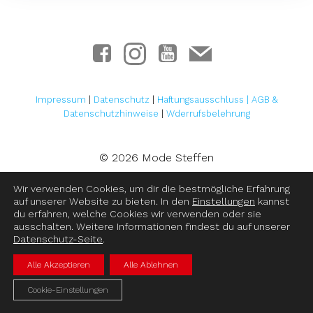
Impressum
|
Datenschutz
|
Haftungsausschluss
|
AGB &
Datenschutzhinweise
|
Wderrufsbelehrung
© 2026 Mode Steffen
Wir verwenden Cookies, um dir die bestmögliche Erfahrung
auf unserer Website zu bieten. In den
Einstellungen
kannst
du erfahren, welche Cookies wir verwenden oder sie
ausschalten. Weitere Informationen findest du auf unserer
Datenschutz-Seite
.
Alle Akzeptieren
Alle Ablehnen
Cookie-Einstellungen