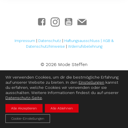
Impressum
|
Datenschutz
|
Haftungsausschluss
|
AGB &
Datenschutzhinweise
|
Wderrufsbelehrung
© 2026 Mode Steffen
Wir verwenden Cookies, um dir die bestmögliche Erfahrung
auf unserer Website zu bieten. In den
Einstellungen
kannst
du erfahren, welche Cookies wir verwenden oder sie
ausschalten. Weitere Informationen findest du auf unserer
Datenschutz-Seite
.
Alle Akzeptieren
Alle Ablehnen
Cookie-Einstellungen